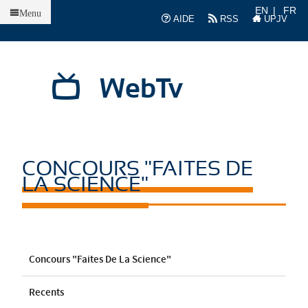
Accueil
EN
FR
Menu
AIDE
RSS
UPJV
WebTv
CONCOURS "FAITES DE
LA SCIENCE"
Concours "Faites De La Science"
Recents