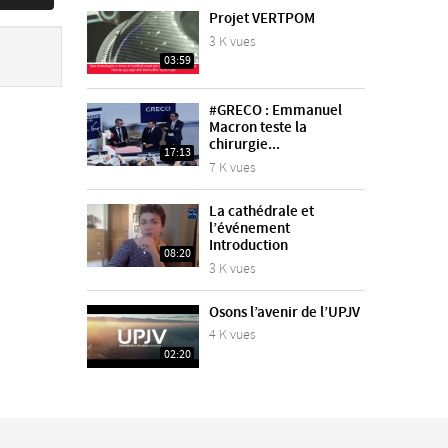
Projet VERTPOM
3 K vues
03:59
#GRECO : Emmanuel
Macron teste la
chirurgie...
17:13
7 K vues
La cathédrale et
l’événement
Introduction
08:20
3 K vues
Osons l’avenir de l’UPJV
4 K vues
02:20