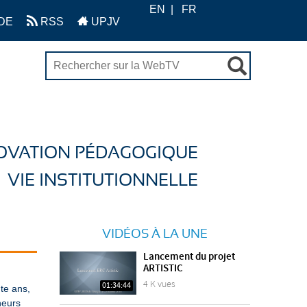
EN
FR
DE
RSS
UPJV
OVATION PÉDAGOGIQUE
VIE INSTITUTIONNELLE
VIDÉOS À LA UNE
Lancement du projet
ARTISTIC
4 K vues
01:34:44
te ans,
heurs