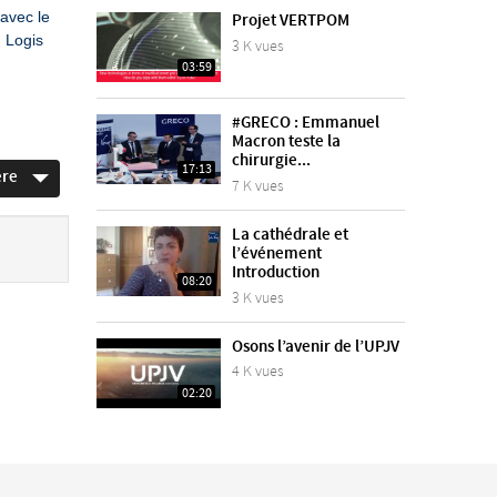
 avec le
Projet VERTPOM
u Logis
3 K vues
03:59
#GRECO : Emmanuel
Macron teste la
chirurgie...
17:13
ère
7 K vues
La cathédrale et
l’événement
Introduction
08:20
3 K vues
Osons l’avenir de l’UPJV
4 K vues
02:20