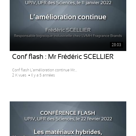
28:03
Conf flash : Mr Frédéric SCELLIER
Conf flash L’amélioration continue Mr...
2 K vues
Il y a 5 années