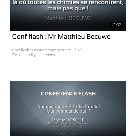
21:32
Conf flash : Mr Matthieu Becuwe
Conf flash : Les matériaux hybrides, là où...
2 K vues
Il y a 4 années