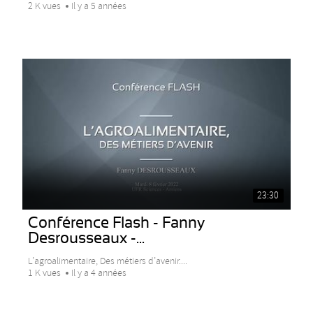
2 K vues
Il y a 5 années
23:30
Conférence Flash - Fanny
Desrousseaux -...
L’agroalimentaire, Des métiers d’avenir....
1 K vues
Il y a 4 années