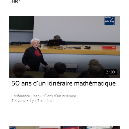
Hier
27:09
50 ans d’un itinéraire mathématique
Conférence Flash - 50 ans d’un itinéraire...
7 K vues
Il y a 7 années