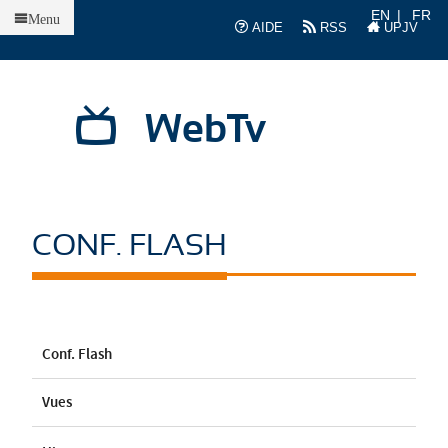
Accueil
EN
FR
Menu
AIDE
RSS
UPJV
WebTv
CONF. FLASH
Conf. Flash
Vues