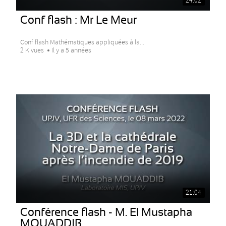
24:02
Conf flash : Mr Le Meur
Conf flash Mathématiques appliquées à la...
2 K vues
Il y a 5 années
21:04
Conférence flash - M. El Mustapha
MOUADDIB