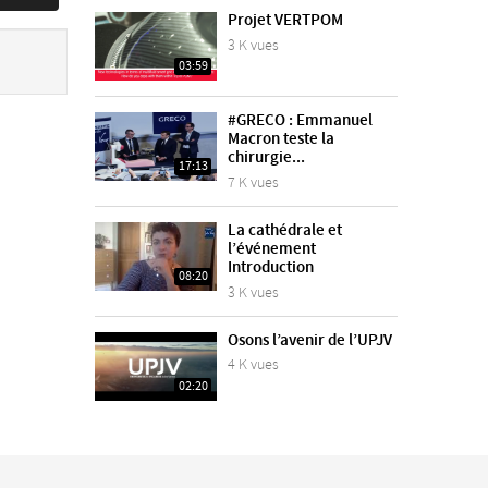
Projet VERTPOM
3 K vues
03:59
#GRECO : Emmanuel
Macron teste la
chirurgie...
17:13
7 K vues
La cathédrale et
l’événement
Introduction
08:20
3 K vues
Osons l’avenir de l’UPJV
4 K vues
02:20