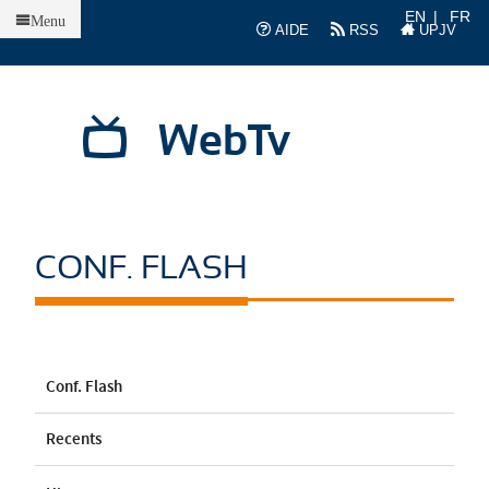
Accueil
EN
FR
Menu
AIDE
RSS
UPJV
WebTv
CONF. FLASH
Conf. Flash
Recents