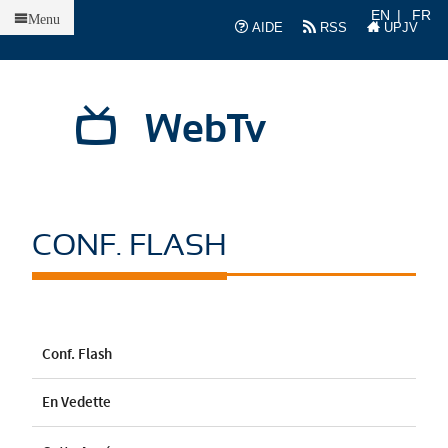
Accueil
EN
FR
Menu
AIDE
RSS
UPJV
WebTv
CONF. FLASH
Conf. Flash
En Vedette