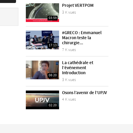
Projet VERTPOM
3 K vues
03:59
#GRECO : Emmanuel
Macron teste la
chirurgie...
17:13
7 K vues
La cathédrale et
l’événement
Introduction
08:20
3 K vues
Osons l’avenir de l’UPJV
4 K vues
02:20