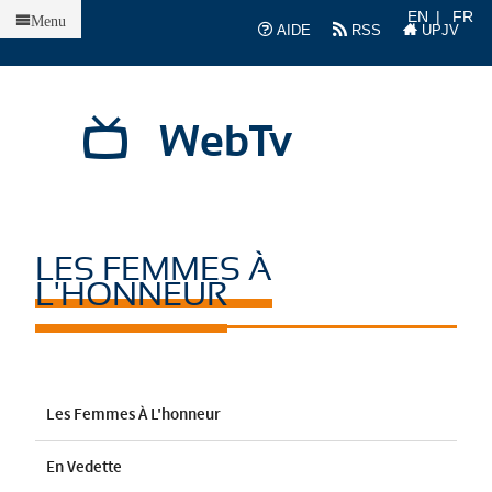
Accueil
EN
FR
Menu
AIDE
RSS
UPJV
WebTv
LES FEMMES À
L'HONNEUR
Les Femmes À L'honneur
En Vedette