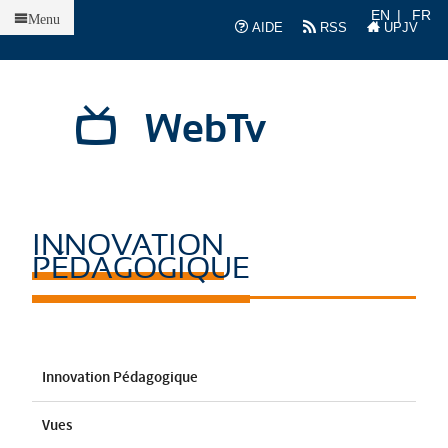
Accueil
EN
FR
Menu
AIDE
RSS
UPJV
WebTv
INNOVATION
PÉDAGOGIQUE
Innovation Pédagogique
Vues