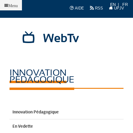
Accueil
EN
FR
Menu
AIDE
RSS
UPJV
WebTv
INNOVATION
PÉDAGOGIQUE
Innovation Pédagogique
En Vedette