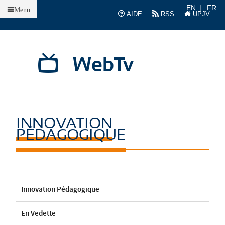
Accueil
EN
FR
Menu
AIDE
RSS
UPJV
WebTv
INNOVATION
PÉDAGOGIQUE
Innovation Pédagogique
En Vedette