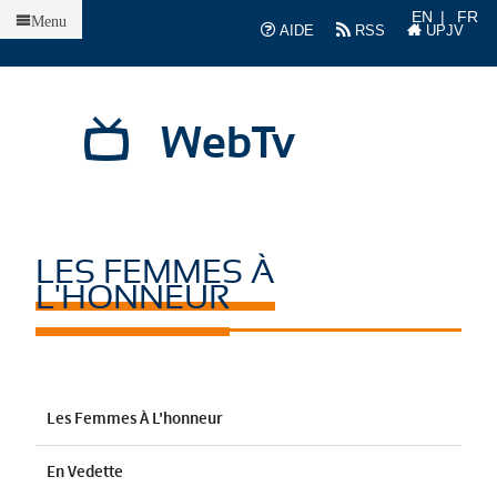
Accueil
EN
FR
Menu
AIDE
RSS
UPJV
WebTv
LES FEMMES À
L'HONNEUR
Les Femmes À L'honneur
En Vedette