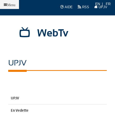
Accueil
EN
FR
Menu
AIDE
RSS
UPJV
WebTv
UPJV
UPJV
En Vedette