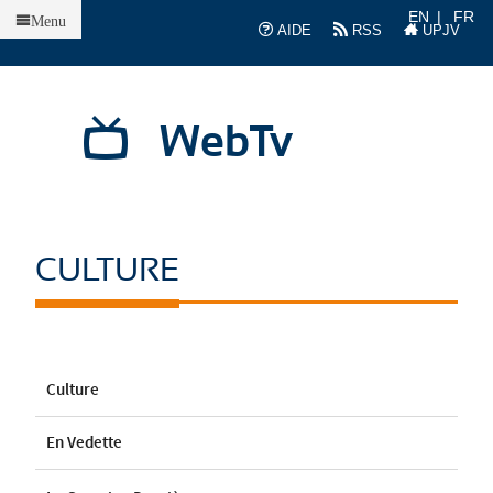
Accueil
EN
FR
Menu
AIDE
RSS
UPJV
WebTv
CULTURE
Culture
En Vedette