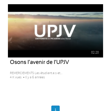
02:20
Osons l’avenir de l’UPJV
REMERCIEMENTS Les étudiant.e.s et...
4 K vues
Il y a 6 années
1