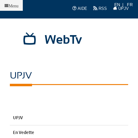
Accueil
EN
FR
Menu
AIDE
RSS
UPJV
WebTv
UPJV
UPJV
En Vedette