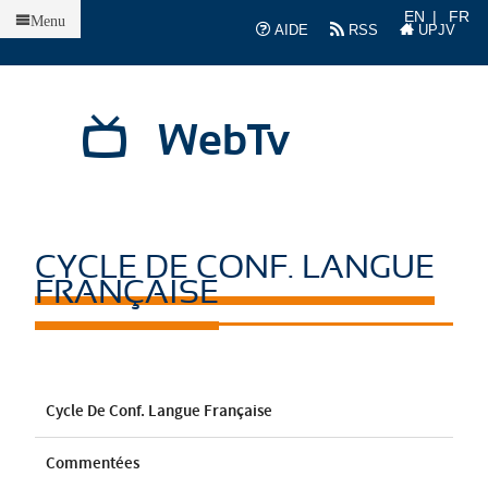
Accueil
EN
FR
Menu
AIDE
RSS
UPJV
WebTv
CYCLE DE CONF. LANGUE
FRANÇAISE
Cycle De Conf. Langue Française
Commentées