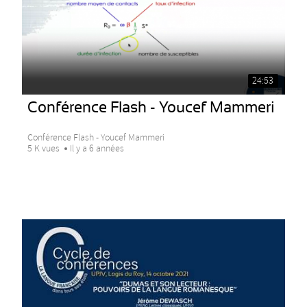
24:53
Conférence Flash - Youcef Mammeri
Conférence Flash - Youcef Mammeri
5 K vues
Il y a 6 années