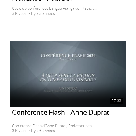
Cycle de conférences Langue Française - Patrick...
3 K vues
Il y a 5 années
17:03
Conférence Flash - Anne Duprat
Conférence Flash d’Anne Duprat, Professeur en...
3 K vues
Il y a 6 années