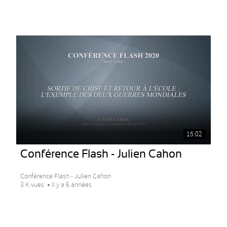
15:02
Conférence Flash - Julien Cahon
Conférence Flash - Julien Cahon
3 K vues
Il y a 6 années