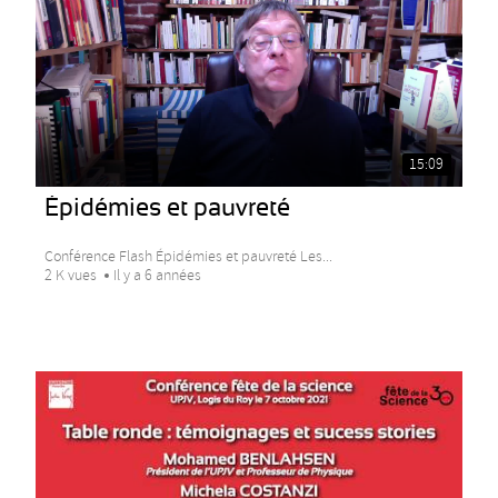
15:09
Épidémies et pauvreté
Conférence Flash Épidémies et pauvreté Les...
2 K vues
Il y a 6 années