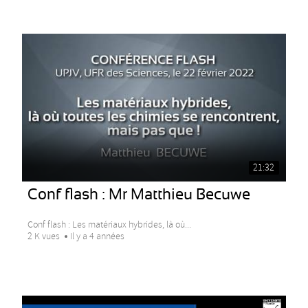
21:32
Conf flash : Mr Matthieu Becuwe
Conf flash : Les matériaux hybrides, là où...
2 K vues
Il y a 4 années