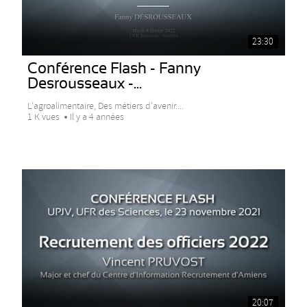
23:30
Conférence Flash - Fanny
Desrousseaux -...
L’agroalimentaire, Des métiers d’avenir....
1 K vues
Il y a 4 années
20:07