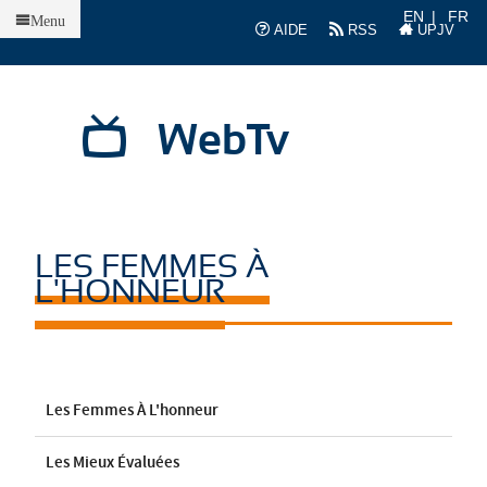
Accueil
EN
FR
Menu
AIDE
RSS
UPJV
WebTv
LES FEMMES À
L'HONNEUR
Les Femmes À L'honneur
Les Mieux Évaluées