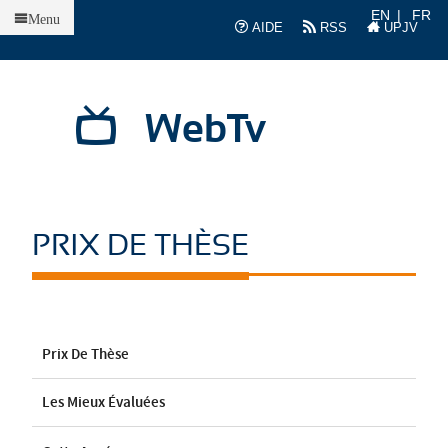
Accueil
EN
FR
Menu
AIDE
RSS
UPJV
WebTv
PRIX DE THÈSE
Prix De Thèse
Les Mieux Évaluées