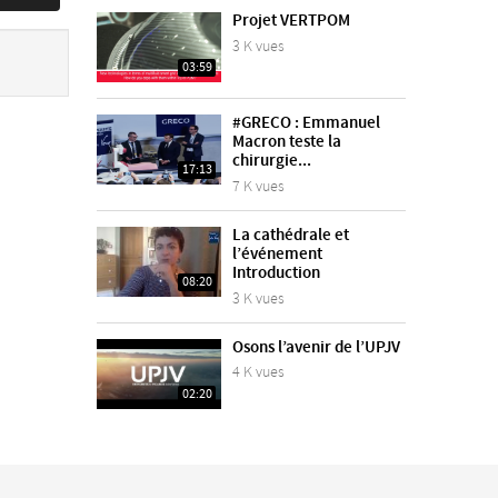
Projet VERTPOM
3 K vues
03:59
#GRECO : Emmanuel
Macron teste la
chirurgie...
17:13
7 K vues
La cathédrale et
l’événement
Introduction
08:20
3 K vues
Osons l’avenir de l’UPJV
4 K vues
02:20