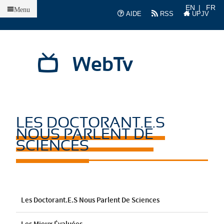
Accueil
EN
FR
Menu
AIDE
RSS
UPJV
WebTv
LES DOCTORANT.E.S
NOUS PARLENT DE
SCIENCES
Les Doctorant.e.s Nous Parlent De Sciences