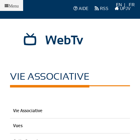
Accueil
EN
FR
Menu
AIDE
RSS
UPJV
WebTv
VIE ASSOCIATIVE
Vie Associative
Vues