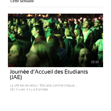
Cette Semaine
00:59
Journée d’Accueil des Etudiants
(JAE)
La JAE est de retour ! Elle sera, comme chaque...
161 K vues
Il y a 8 années