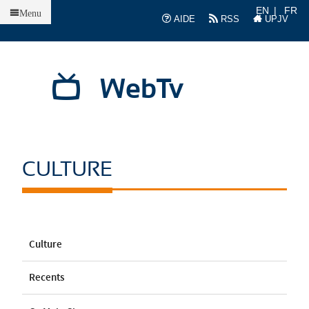
Accueil
EN
FR
Menu
AIDE
RSS
UPJV
WebTv
CULTURE
Culture
Recents