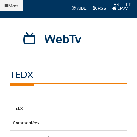
Accueil
EN
FR
Menu
AIDE
RSS
UPJV
WebTv
TEDX
TEDx
Commentées