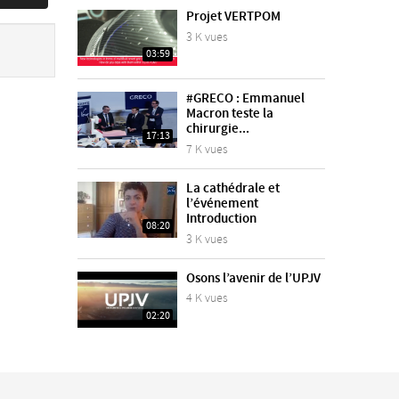
Projet VERTPOM
3 K vues
03:59
#GRECO : Emmanuel
Macron teste la
chirurgie...
17:13
7 K vues
La cathédrale et
l’événement
Introduction
08:20
3 K vues
Osons l’avenir de l’UPJV
4 K vues
02:20