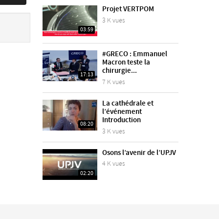
Projet VERTPOM
3 K vues
03:59
#GRECO : Emmanuel
Macron teste la
chirurgie...
17:13
7 K vues
La cathédrale et
l’événement
Introduction
08:20
3 K vues
Osons l’avenir de l’UPJV
4 K vues
02:20