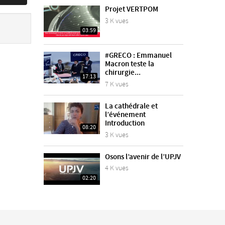
Projet VERTPOM
3 K vues
03:59
#GRECO : Emmanuel
Macron teste la
chirurgie...
17:13
7 K vues
La cathédrale et
l’événement
Introduction
08:20
3 K vues
Osons l’avenir de l’UPJV
4 K vues
02:20