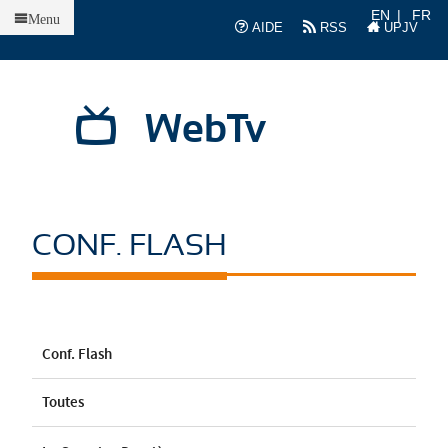
Accueil
EN
FR
Menu
AIDE
RSS
UPJV
WebTv
CONF. FLASH
Conf. Flash
Toutes