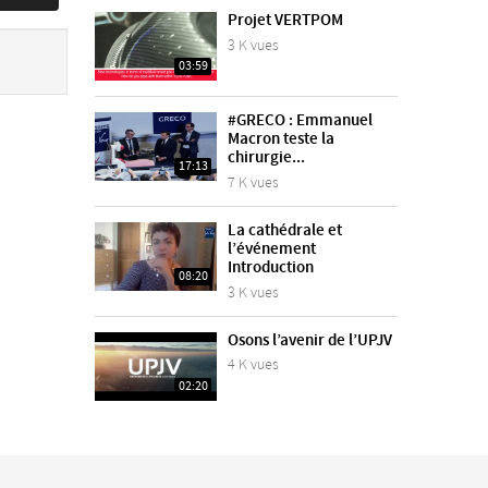
Projet VERTPOM
3 K vues
03:59
#GRECO : Emmanuel
Macron teste la
chirurgie...
17:13
7 K vues
La cathédrale et
l’événement
Introduction
08:20
3 K vues
Osons l’avenir de l’UPJV
4 K vues
02:20