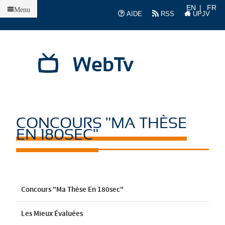
Accueil
EN
FR
Menu
AIDE
RSS
UPJV
WebTv
CONCOURS "MA THÈSE
EN 180SEC"
Concours "Ma Thèse En 180sec"
Les Mieux Évaluées