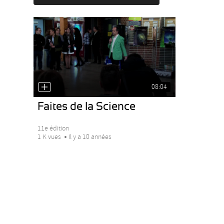
08:04
Faites de la Science
11e édition
1 K vues
Il y a 10 années