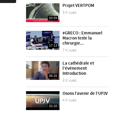
Projet VERTPOM
3 K vues
03:59
#GRECO : Emmanuel
Macron teste la
chirurgie...
17:13
7 K vues
La cathédrale et
l’événement
Introduction
08:20
3 K vues
Osons l’avenir de l’UPJV
4 K vues
02:20