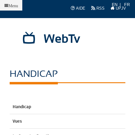
Accueil
EN
FR
Menu
AIDE
RSS
UPJV
WebTv
HANDICAP
Handicap
Vues