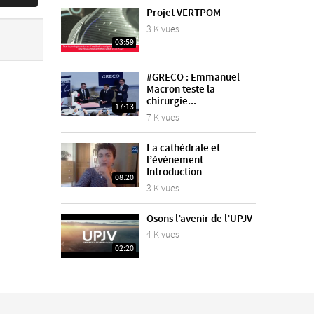
Projet VERTPOM
3 K vues
03:59
#GRECO : Emmanuel
Macron teste la
chirurgie...
17:13
7 K vues
La cathédrale et
l’événement
Introduction
08:20
3 K vues
Osons l’avenir de l’UPJV
4 K vues
02:20