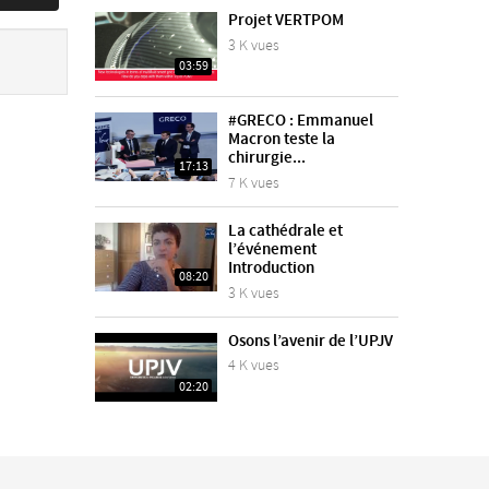
Projet VERTPOM
3 K vues
03:59
#GRECO : Emmanuel
Macron teste la
chirurgie...
17:13
7 K vues
La cathédrale et
l’événement
Introduction
08:20
3 K vues
Osons l’avenir de l’UPJV
4 K vues
02:20