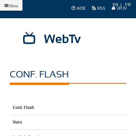
Accueil
EN
FR
Menu
AIDE
RSS
UPJV
WebTv
CONF. FLASH
Conf. Flash
Vues