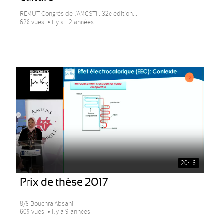
REMUT Congrès de l’AMCSTI : 32e édition...
628 vues
Il y a 12 années
20:16
Prix de thèse 2017
8/9 Bouchra Absani
609 vues
Il y a 9 années