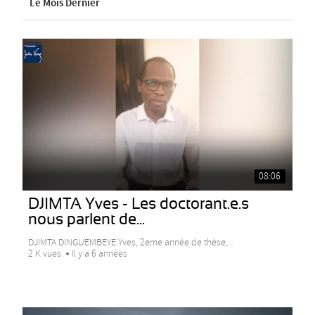
Le Mois Dernier
08:06
DJIMTA Yves - Les doctorant.e.s
nous parlent de...
DJIMTA DINGUEMBEYE Yves, 2eme année de thèse,...
2 K vues
Il y a 6 années