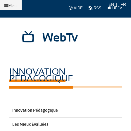
Accueil
EN
FR
Menu
AIDE
RSS
UPJV
WebTv
INNOVATION
PÉDAGOGIQUE
Innovation Pédagogique
Les Mieux Évaluées