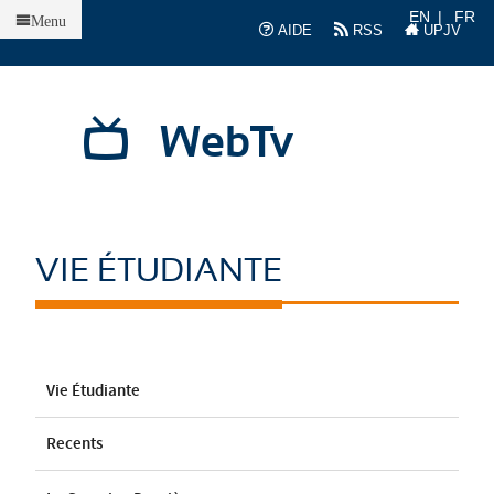
Accueil
EN
FR
Menu
AIDE
RSS
UPJV
WebTv
VIE ÉTUDIANTE
Vie Étudiante
Recents