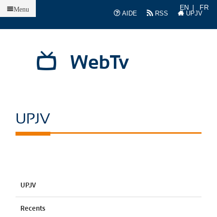
Accueil
EN
FR
Menu
AIDE
RSS
UPJV
WebTv
UPJV
UPJV
Recents