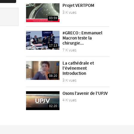
Projet VERTPOM
3 K vues
03:59
#GRECO : Emmanuel
Macron teste la
chirurgie...
17:13
7 K vues
La cathédrale et
l’événement
Introduction
08:20
3 K vues
Osons l’avenir de l’UPJV
4 K vues
02:20