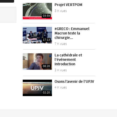
Projet VERTPOM
3 K vues
03:59
#GRECO : Emmanuel
Macron teste la
chirurgie...
17:13
7 K vues
La cathédrale et
l’événement
Introduction
08:20
3 K vues
Osons l’avenir de l’UPJV
4 K vues
02:20