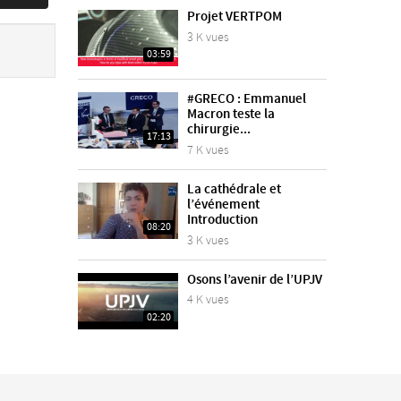
Projet VERTPOM
3 K vues
03:59
#GRECO : Emmanuel
Macron teste la
chirurgie...
17:13
7 K vues
La cathédrale et
l’événement
Introduction
08:20
3 K vues
Osons l’avenir de l’UPJV
4 K vues
02:20