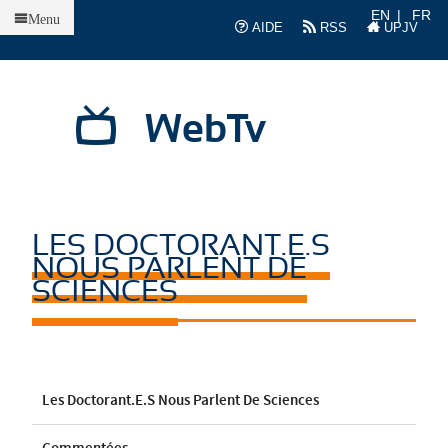
Accueil
EN
FR
Menu
AIDE
RSS
UPJV
WebTv
LES DOCTORANT.E.S
NOUS PARLENT DE
SCIENCES
Les Doctorant.e.s Nous Parlent De Sciences