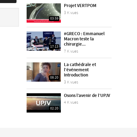
Projet VERTPOM
3 K vues
03:59
#GRECO : Emmanuel
Macron teste la
chirurgie...
17:13
7 K vues
La cathédrale et
l’événement
Introduction
08:20
3 K vues
Osons l’avenir de l’UPJV
4 K vues
02:20