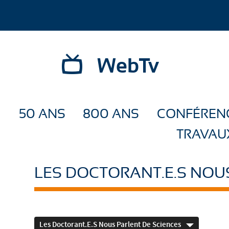
WebTv
50 ANS
800 ANS
CONFÉREN
TRAVAU
LES DOCTORANT.E.S NOU
Les Doctorant.e.s Nous Parlent De Sciences