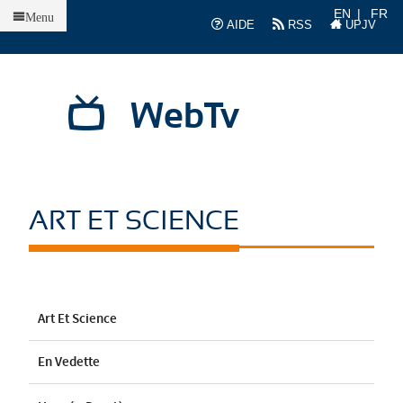
Accueil
EN
FR
Menu
AIDE
RSS
UPJV
WebTv
ART ET SCIENCE
Art Et Science
En Vedette