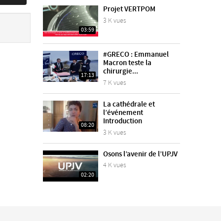
Projet VERTPOM
3 K vues
03:59
#GRECO : Emmanuel
Macron teste la
chirurgie...
17:13
7 K vues
La cathédrale et
l’événement
Introduction
08:20
3 K vues
Osons l’avenir de l’UPJV
4 K vues
02:20