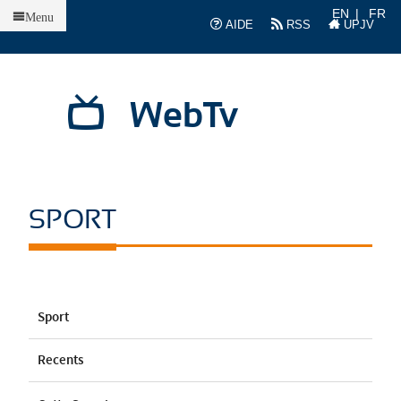
Accueil
EN
FR
Menu
AIDE
RSS
UPJV
WebTv
SPORT
Sport
Recents