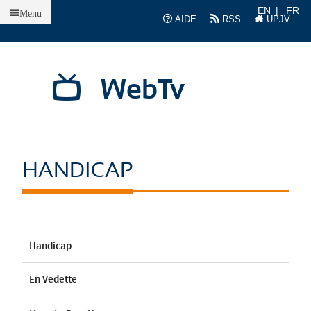
Accueil
EN
FR
Menu
AIDE
RSS
UPJV
WebTv
HANDICAP
Handicap
En Vedette