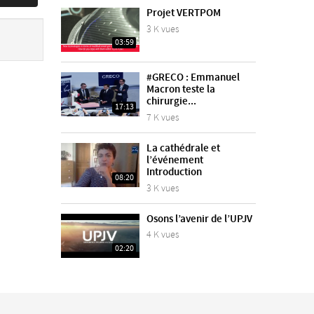
Projet VERTPOM
3 K vues
03:59
#GRECO : Emmanuel
Macron teste la
chirurgie...
17:13
7 K vues
La cathédrale et
l’événement
Introduction
08:20
3 K vues
Osons l’avenir de l’UPJV
4 K vues
02:20